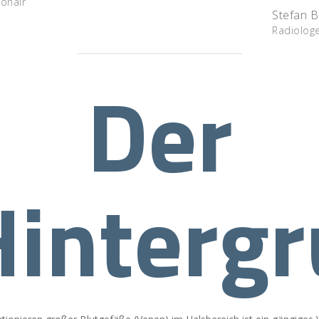
ionair
Stefan B
Radiologe
Der
Hinterg