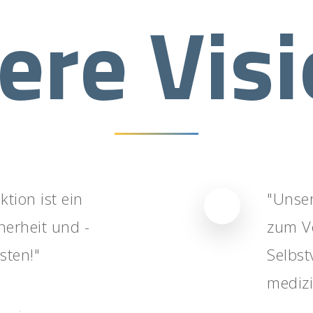
ere Vis
tion ist ein
"Unse
herheit und -
zum V
sten!"
Selbst
medizi