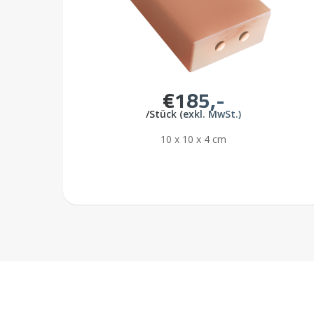
€185,-
/Stück (exkl. MwSt.)
10 x 10 x 4 cm