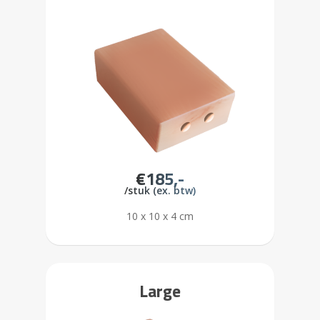
€185,-
/stuk (ex. btw)
10 x 10 x 4 cm
Large