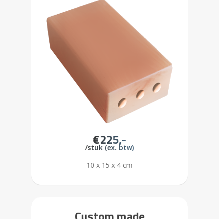
€225,-
/stuk (ex. btw)
10 x 15 x 4 cm
Custom made