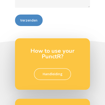
How to use your
PunctR?
Handleiding