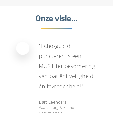
Onze visie…
Home
Over PunctR
"Echo-geleid
puncteren is een
Modellen
MUST ter bevordering
Bestellen
Small PunctR
van patiënt veiligheid
Large PunctR
Contact
Customized PunctR
én tevredenheid!"
Handleiding
English
Bart Leenders
Vaatchirurg & Founder
Deutsch